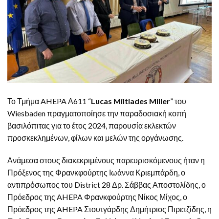
Το Τμήμα AHEPA Α611 “
Lucas Miltiades Miller
” του
Wiesbaden πραγματοποίησε την παραδοσιακή κοπή
βασιλόπιτας για το έτος 2024, παρουσία εκλεκτών
προσκεκλημένων, φίλων και μελών της οργάνωσης.
Ανάμεσα στους διακεκριμένους παρευρισκόμενους ήταν η
Πρόξενος της Φρανκφούρτης Ιωάννα Κριεμπάρδη, ο
αντιπρόσωπος του District 28 Δρ. Σάββας Αποστολίδης, ο
Πρόεδρος της AHEPA Φρανκφούρτης Νίκος Μίχος, ο
Πρόεδρος της AHEPA Στουτγάρδης Δημήτριος Πιρετζίδης, η