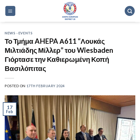
Skip
to
content
NEWS - EVENTS
Το Τμήμα AHEPA Α611 “Λουκάς
Μιλτιάδης Μίλλερ” του Wiesbaden
Γιόρτασε την Καθιερωμένη Κοπή
Βασιλόπιτας
POSTED ON
17TH FEBRUARY 2024
17
Feb