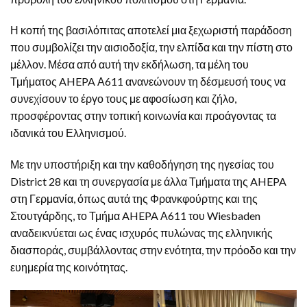
Η κοπή της βασιλόπιτας αποτελεί μια ξεχωριστή παράδοση
που συμβολίζει την αισιοδοξία, την ελπίδα και την πίστη στο
μέλλον. Μέσα από αυτή την εκδήλωση, τα μέλη του
Τμήματος AHEPA Α611 ανανεώνουν τη δέσμευσή τους να
συνεχίσουν το έργο τους με αφοσίωση και ζήλο,
προσφέροντας στην τοπική κοινωνία και προάγοντας τα
ιδανικά του Ελληνισμού.
Με την υποστήριξη και την καθοδήγηση της ηγεσίας του
District 28 και τη συνεργασία με άλλα Τμήματα της AHEPA
στη Γερμανία, όπως αυτά της Φρανκφούρτης και της
Στουτγάρδης, το Τμήμα AHEPA Α611 του Wiesbaden
αναδεικνύεται ως ένας ισχυρός πυλώνας της ελληνικής
διασποράς, συμβάλλοντας στην ενότητα, την πρόοδο και την
ευημερία της κοινότητας.