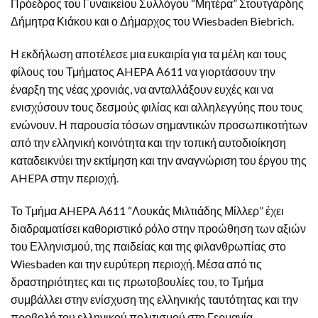
Πρόεδρος του Γυναικείου Συλλόγου “Μητέρα” Στουτγάρδης
Δήμητρα Κιάκου και ο Δήμαρχος του Wiesbaden Biebrich.
Η εκδήλωση αποτέλεσε μια ευκαιρία για τα μέλη και τους
φίλους του Τμήματος AHEPA Α611 να γιορτάσουν την
έναρξη της νέας χρονιάς, να ανταλλάξουν ευχές και να
ενισχύσουν τους δεσμούς φιλίας και αλληλεγγύης που τους
ενώνουν. Η παρουσία τόσων σημαντικών προσωπικοτήτων
από την ελληνική κοινότητα και την τοπική αυτοδιοίκηση
καταδεικνύει την εκτίμηση και την αναγνώριση του έργου της
AHEPA στην περιοχή.
Το Τμήμα AHEPA Α611 “Λουκάς Μιλτιάδης Μίλλερ” έχει
διαδραματίσει καθοριστικό ρόλο στην προώθηση των αξιών
του Ελληνισμού, της παιδείας και της φιλανθρωπίας στο
Wiesbaden και την ευρύτερη περιοχή. Μέσα από τις
δραστηριότητες και τις πρωτοβουλίες του, το Τμήμα
συμβάλλει στην ενίσχυση της ελληνικής ταυτότητας και την
προβολή του ελληνικού πολιτισμού στη Γερμανία.