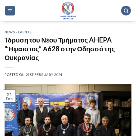
Skip
to
content
NEWS - EVENTS
Ίδρυση του Νέου Τμήματος AHEPA
“Ήφαιστος” Α628 στην Οδησσό της
Ουκρανίας
POSTED ON
21ST FEBRUARY 2024
21
Feb