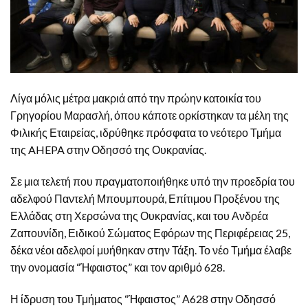
Λίγα μόλις μέτρα μακριά από την πρώην κατοικία του
Γρηγορίου Μαρασλή, όπου κάποτε ορκίστηκαν τα μέλη της
Φιλικής Εταιρείας, ιδρύθηκε πρόσφατα το νεότερο Τμήμα
της AHEPA στην Οδησσό της Ουκρανίας.
Σε μια τελετή που πραγματοποιήθηκε υπό την προεδρία του
αδελφού Παντελή Μπουμπουρά, Επίτιμου Προξένου της
Ελλάδας στη Χερσώνα της Ουκρανίας, και του Ανδρέα
Ζαπουνίδη, Ειδικού Σώματος Εφόρων της Περιφέρειας 25,
δέκα νέοι αδελφοί μυήθηκαν στην Τάξη. Το νέο Τμήμα έλαβε
την ονομασία “Ήφαιστος” και τον αριθμό 628.
Η ίδρυση του Τμήματος “Ήφαιστος” Α628 στην Οδησσό