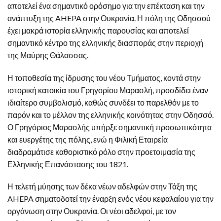
αποτελεί ένα σημαντικό ορόσημο για την επέκταση και την
ανάπτυξη της AHEPA στην Ουκρανία. Η πόλη της Οδησσού
έχει μακρά ιστορία ελληνικής παρουσίας και αποτελεί
σημαντικό κέντρο της ελληνικής διασποράς στην περιοχή
της Μαύρης Θάλασσας.
Η τοποθεσία της ίδρυσης του νέου Τμήματος, κοντά στην
ιστορική κατοικία του Γρηγορίου Μαρασλή, προσδίδει έναν
ιδιαίτερο συμβολισμό, καθώς συνδέει το παρελθόν με το
παρόν και το μέλλον της ελληνικής κοινότητας στην Οδησσό.
Ο Γρηγόριος Μαρασλής υπήρξε σημαντική προσωπικότητα
και ευεργέτης της πόλης, ενώ η Φιλική Εταιρεία
διαδραμάτισε καθοριστικό ρόλο στην προετοιμασία της
Ελληνικής Επανάστασης του 1821.
Η τελετή μύησης των δέκα νέων αδελφών στην Τάξη της
AHEPA σηματοδοτεί την έναρξη ενός νέου κεφαλαίου για την
οργάνωση στην Ουκρανία. Οι νέοι αδελφοί, με τον