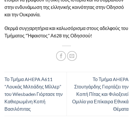
στην ενδυνάμωση της ελληνικής κοινότητας στην Οδησσό
και την Ουκρανία.
Θερμά συγχαρητήρια και καλωσόρισμα στους αδελφούς του
Τμήματος “Ήφαιστος” Α628 της Οδησσού!
Το Τμήμα AHEPA Α611
Το Τμήμα AHEPA
“Λουκάς Μιλτιάδης Μίλλερ”
Στουτγάρδης Γιορτάζει την
του Wiesbaden Γιόρτασε την
Κοπή Πίτας και Φιλοξενεί
Καθιερωμένη Κοπή
Ομιλία για Επίκαιρα Εθνικά
Βασιλόπιτας
Θέματα