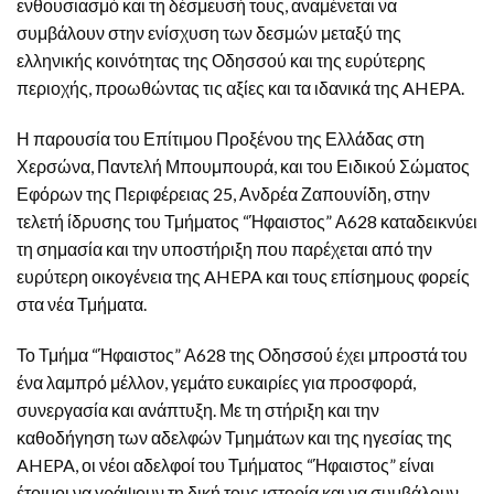
ενθουσιασμό και τη δέσμευσή τους, αναμένεται να
συμβάλουν στην ενίσχυση των δεσμών μεταξύ της
ελληνικής κοινότητας της Οδησσού και της ευρύτερης
περιοχής, προωθώντας τις αξίες και τα ιδανικά της AHEPA.
Η παρουσία του Επίτιμου Προξένου της Ελλάδας στη
Χερσώνα, Παντελή Μπουμπουρά, και του Ειδικού Σώματος
Εφόρων της Περιφέρειας 25, Ανδρέα Ζαπουνίδη, στην
τελετή ίδρυσης του Τμήματος “Ήφαιστος” Α628 καταδεικνύει
τη σημασία και την υποστήριξη που παρέχεται από την
ευρύτερη οικογένεια της AHEPA και τους επίσημους φορείς
στα νέα Τμήματα.
Το Τμήμα “Ήφαιστος” Α628 της Οδησσού έχει μπροστά του
ένα λαμπρό μέλλον, γεμάτο ευκαιρίες για προσφορά,
συνεργασία και ανάπτυξη. Με τη στήριξη και την
καθοδήγηση των αδελφών Τμημάτων και της ηγεσίας της
AHEPA, οι νέοι αδελφοί του Τμήματος “Ήφαιστος” είναι
έτοιμοι να γράψουν τη δική τους ιστορία και να συμβάλουν