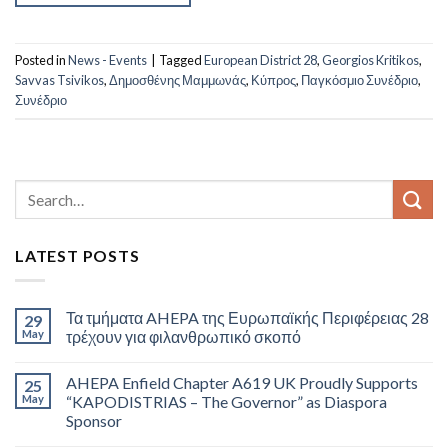
Posted in
News - Events
|
Tagged
European District 28
,
Georgios Kritikos
,
Savvas Tsivikos
,
Δημοσθένης Μαμμωνάς
,
Κύπρος
,
Παγκόσμιο Συνέδριο
,
Συνέδριο
LATEST POSTS
Τα τμήματα AHEPA της Ευρωπαϊκής Περιφέρειας 28
29
May
τρέχουν για φιλανθρωπικό σκοπό
AHEPA Enfield Chapter A619 UK Proudly Supports
25
May
“KAPODISTRIAS – The Governor” as Diaspora
Sponsor