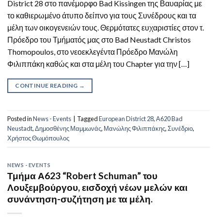
District 28 στο πανέμορφο Bad Kissingen της Βαυαρίας με
το καθιερωμένο άτυπο δείπνο για τους Συνέδρους και τα
μέλη των οικογενειών τους. Θερμότατες ευχαριστίες στον τ.
Πρόεδρο του Τμήματός μας στο Bad Neustadt Christos
Thomopoulos, στο νεοεκλεγέντα Πρόεδρο Μανώλη
Φιλιππάκη καθώς και στα μέλη του Chapter για την […]
CONTINUE READING
→
Posted in
News - Events
|
Tagged
European District 28
,
Α620 Bad
Neustadt
,
Δημοσθένης Μαμμωνάς
,
Μανώλης Φιλιππάκης
,
Συνέδριο
,
Χρήστος Θωμόπουλος
NEWS - EVENTS
Τμήμα Α623 “Robert Schuman” του
Λουξεμβούργου, εισδοχή νέων μελών και
συνάντηση-συζήτηση με τα μέλη.