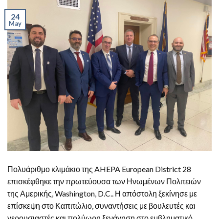
24
May
Πολυάριθμο κλιμάκιο της AHEPA European District 28
επισκέφθηκε την πρωτεύουσα των Ηνωμένων Πολιτειών
της Αμερικής, Washington, D.C.. Η απόστολη ξεκίνησε με
επίσκεψη στο Καπιτώλιο, συναντήσεις με βουλευτές και
γερουσιαστές και πολύωρη ξενάγηση στο εμβληματικό