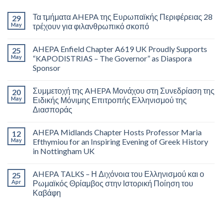
Τα τμήματα AHEPA της Ευρωπαϊκής Περιφέρειας 28
29
May
τρέχουν για φιλανθρωπικό σκοπό
AHEPA Enfield Chapter A619 UK Proudly Supports
25
May
“KAPODISTRIAS – The Governor” as Diaspora
Sponsor
Συμμετοχή της AHEPA Μονάχου στη Συνεδρίαση της
20
May
Ειδικής Μόνιμης Επιτροπής Ελληνισμού της
Διασποράς
AHEPA Midlands Chapter Hosts Professor Maria
12
May
Efthymiou for an Inspiring Evening of Greek History
in Nottingham UK
AHEPA TALKS – Η Διχόνοια του Ελληνισμού και ο
25
Apr
Ρωμαϊκός Θρίαμβος στην Ιστορική Ποίηση του
Καβάφη