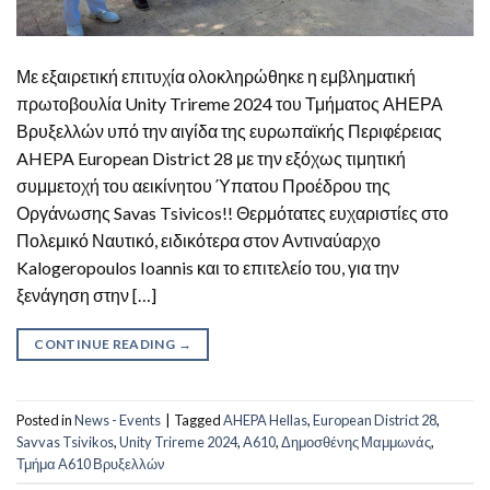
Με εξαιρετική επιτυχία ολοκληρώθηκε η εμβληματική
πρωτοβουλία Unity Trireme 2024 του Τμήματος ΑΗΕΡΑ
Βρυξελλών υπό την αιγίδα της ευρωπαϊκής Περιφέρειας
AHEPA European District 28 με την εξόχως τιμητική
συμμετοχή του αεικίνητου Ύπατου Προέδρου της
Οργάνωσης Savas Tsivicos!! Θερμότατες ευχαριστίες στο
Πολεμικό Ναυτικό, ειδικότερα στον Αντιναύαρχο
Kalogeropoulos Ioannis και το επιτελείο του, για την
ξενάγηση στην […]
CONTINUE READING
→
Posted in
News - Events
|
Tagged
AHEPA Hellas
,
European District 28
,
Savvas Tsivikos
,
Unity Trireme 2024
,
Α610
,
Δημοσθένης Μαμμωνάς
,
Τμήμα A610 Βρυξελλών