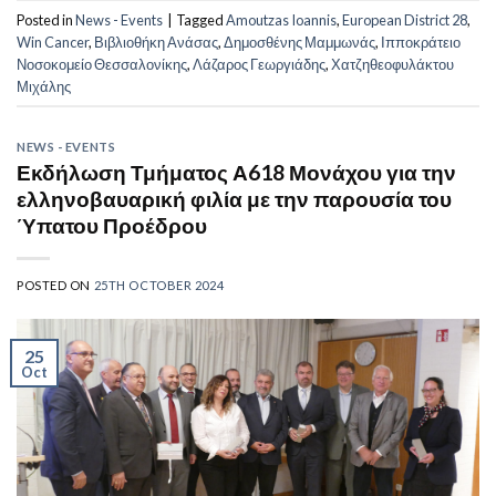
Posted in
News - Events
|
Tagged
Amoutzas Ioannis
,
European District 28
,
Win Cancer
,
Βιβλιοθήκη Ανάσας
,
Δημοσθένης Μαμμωνάς
,
Ιπποκράτειο
Νοσοκομείο Θεσσαλονίκης
,
Λάζαρος Γεωργιάδης
,
Χατζηθεοφυλάκτου
Μιχάλης
NEWS - EVENTS
Εκδήλωση Τμήματος Α618 Μονάχου για την
ελληνοβαυαρική φιλία με την παρουσία του
Ύπατου Προέδρου
POSTED ON
25TH OCTOBER 2024
25
Oct