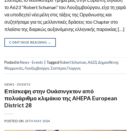
το Α623 “Robert Schuman” του Λουξεμβούργου, είχε τη χαρά
να υποδεχτεί νέα μέλη στις τάξεις της Οργάνωσης και
συζητήσαμε για τις μελλοντικές δράσεις του Chapter στο
πλαίσιο της διαρκώς αυξανόμενης ελληνικής παροικίας […]
CONTINUE READING
→
Posted in
News - Events
|
Tagged
Robert Schuman
,
Α623
,
Δημοσθένης
Μαμμωνάς
,
Λουξεμβούργο
,
Σιαπέρας Γιώργος
NEWS - EVENTS
Επίσκεψη στην Ουάσινγκτον από
πολυάριθμο κλιμάκιο της AHEPA European
District 28
POSTED ON
24TH MAY 2024