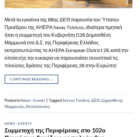
Μετά τα εγκαίνια της 88ης ΔΕΘ παρουσία του Ύπατου
Προέδρου της ΑΗΕΡΑ Savas Tsivicos, ιδιαίτερα τιμητική
ήταν η συμμετοχή του Κυβερνήτη D28 Δημοσθένη
Μαμμωνά στο Δ.Σ. της Περιφέρειας Ελλάδος
εκπροσωπώντας το AHEPA European District 28, κατά την
οποία είχε την ευκαιρία να παρουσιάσει συνοπτικά τις
πλούσιες δράσεις της Περιφέρειας 28 στην Ευρώπη!
CONTINUE READING
→
Posted in
News - Events
|
Tagged
Savvas Tsivikos
,
ΔΕΘ
,
Δημοσθένης
Μαμμωνάς
,
Θεσσαλονίκη
NEWS - EVENTS
Συμμετοχή της Περιφέρειας στο 102ο