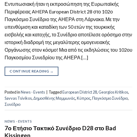
Εντυπωσιακή ήταν η εκπροσώπηση της Ευρωπαϊκής
Περιφέρειας AHEPA European District 28 στο 102ο
Παγκόσμιο Συνέδριο της ΑΗΕΡΑ στη Λάρνακα. Με την
υπενθύμιση και καταδίκη των 50 ετών της τουρκικής
εισβολής και κατοχής, το Συνέδριο αποτέλεσε ορόσημο στην
ιστορική διαδρομή της μεγαλύτερης ομογενειακής
Οργάνωσης στον κόσμο! Μια από τις εκδηλώσεις του 102ου
Παγκοσμίου Συνεδρίου της ΑΗΕΡΑ […]
CONTINUE READING
→
Posted in
News - Events
|
Tagged
European District 28
,
Georgios Kritikos
,
Savvas Tsivikos
,
Δημοσθένης Μαμμωνάς
,
Κύπρος
,
Παγκόσμιο Συνέδριο
,
Συνέδριο
NEWS - EVENTS
7ο Ετήσιο Τακτικό Συνέδριο D28 στο Bad
Kissingen