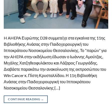
H AHEPA Ευρώπης D28 συμμετείχε στα εγκαίνια της 11ης
Βιβλιοθήκης Ανάσας στην Παιδοχειρουργική του
Ιπποκράτειου Νοσοκομείου Θεσσαλονίκης. Το “παρών” για
την AHEPA στην εκδήλωση έδωσαν ο Ιωάννης Αμούτζας,
Μιχάλης Χατζηθεοφυλάκτου και Λάζαρος Γεωργιάδης.
Διαβάστε παρακάτω την ανακοίνωση της εκπροσώπου του
Win Cancer κ. Πίστη Κρυσταλλίδου. Η 11η Βιβλιοθήκη
Ανάσας στην Παιδοχειρουργική του Ιπποκράτειου
Νοσοκομείου Θεσσαλονίκης […]
CONTINUE READING
→