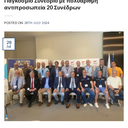
Παγκόσμιο Συνέδριο με πολυάριθμη
αντιπροσωπεία 20 Συνέδρων
POSTED ON
28TH JULY 2024
28
Jul