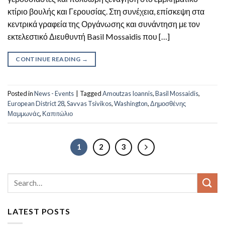
κτίριο βουλής και Γερουσίας. Στη συνέχεια, επίσκεψη στα
κεντρικά γραφεία της Οργάνωσης και συνάντηση με τον
εκτελεστικό Διευθυντή Basil Mossaidis που […]
CONTINUE READING
→
Posted in
News - Events
|
Tagged
Amoutzas Ioannis
,
Basil Mossaidis
,
European District 28
,
Savvas Tsivikos
,
Washington
,
Δημοσθένης
Μαμμωνάς
,
Καπιτώλιο
1
2
3
LATEST POSTS