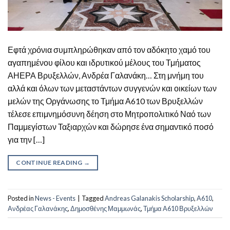
Εφτά χρόνια συμπληρώθηκαν από τον αδόκητο χαμό του
αγαπημένου φίλου και ιδρυτικού μέλους του Τμήματος
ΑΗΕΡΑ Βρυξελλών, Ανδρέα Γαλανάκη… Στη μνήμη του
αλλά και όλων των μεταστάντων συγγενών και οικείων των
μελών της Οργάνωσης το Τμήμα Α610 των Βρυξελλών
τέλεσε επιμνημόσυνη δέηση στο Μητροπολιτικό Ναό των
Παμμεγίστων Ταξιαρχών και δώρησε ένα σημαντικό ποσό
για την […]
CONTINUE READING
→
Posted in
News - Events
|
Tagged
Andreas Galanakis Scholarship
,
Α610
,
Ανδρέας Γαλανάκης
,
Δημοσθένης Μαμμωνάς
,
Τμήμα A610 Βρυξελλών