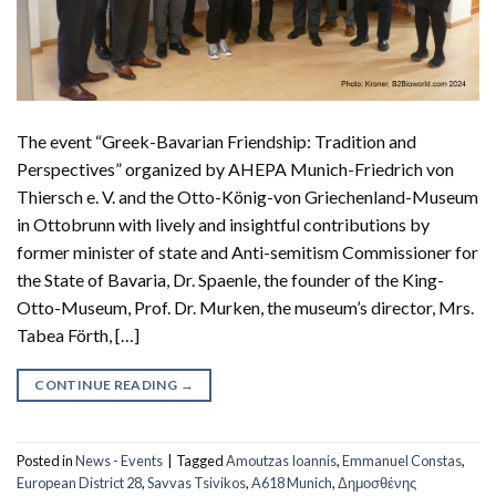
The event “Greek-Bavarian Friendship: Tradition and
Perspectives” organized by AHEPA Munich-Friedrich von
Thiersch e. V. and the Otto-König-von Griechenland-Museum
in Ottobrunn with lively and insightful contributions by
former minister of state and Anti-semitism Commissioner for
the State of Bavaria, Dr. Spaenle, the founder of the King-
Otto-Museum, Prof. Dr. Murken, the museum’s director, Mrs.
Tabea Förth, […]
CONTINUE READING
→
Posted in
News - Events
|
Tagged
Amoutzas Ioannis
,
Emmanuel Constas
,
European District 28
,
Savvas Tsivikos
,
Α618 Munich
,
Δημοσθένης