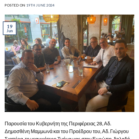
POSTED ON
19TH JUNE 2024
19
Jun
Παρουσία του Κυβερνήτη της Περιφέρειας 28, Αδ.
Δημοσθένη Μαμμωνά και του Προέδρου του, Αδ. Γιώργου
Σιαπέρα, το νεανικότερο Τμήμα μας στην Ευρώπη, δηλαδή