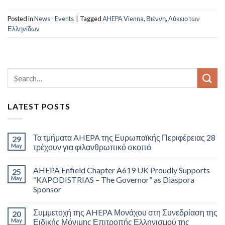
Posted in
News - Events
|
Tagged
AHEPA Vienna
,
Βιέννη
,
Λύκειο των
Ελληνίδων
LATEST POSTS
Τα τμήματα AHEPA της Ευρωπαϊκής Περιφέρειας 28
29
May
τρέχουν για φιλανθρωπικό σκοπό
AHEPA Enfield Chapter A619 UK Proudly Supports
25
May
“KAPODISTRIAS – The Governor” as Diaspora
Sponsor
Συμμετοχή της AHEPA Μονάχου στη Συνεδρίαση της
20
May
Ειδικής Μόνιμης Επιτροπής Ελληνισμού της