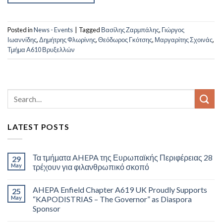
Posted in
News - Events
|
Tagged
Βασίλης Ζαρμπάλης
,
Γιώργος
Ιωαννίδης
,
Δημήτρης Φλωρίνης
,
Θεόδωρος Γκότσης
,
Μαργαρίτης Σχοινάς
,
Τμήμα A610 Βρυξελλών
LATEST POSTS
Τα τμήματα AHEPA της Ευρωπαϊκής Περιφέρειας 28
29
May
τρέχουν για φιλανθρωπικό σκοπό
AHEPA Enfield Chapter A619 UK Proudly Supports
25
May
“KAPODISTRIAS – The Governor” as Diaspora
Sponsor