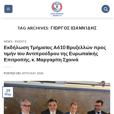
Skip
to
content
TAG ARCHIVES:
ΓΙΏΡΓΟΣ ΙΩΑΝΝΊΔΗΣ
NEWS - EVENTS
Εκδήλωση Τμήματος Α610 Βρυξελλών προς
τιμήν του Αντιπροέδρου της Ευρωπαϊκής
Επιτροπής, κ. Μαργαρίτη Σχοινά
POSTED ON
29TH MAY 2024
29
May