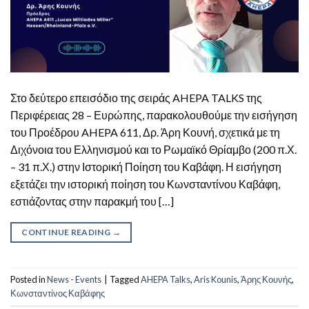
Στο δεύτερο επεισόδιο της σειράς AHEPA TALKS της
Περιφέρειας 28 – Ευρώπης, παρακολουθούμε την εισήγηση
του Προέδρου AHEPA 611, Δρ. Άρη Κουνή, σχετικά με τη
Διχόνοια του Ελληνισμού και το Ρωμαϊκό Θρίαμβο (200 π.Χ.
– 31 π.Χ.) στην Ιστορική Ποίηση του Καβάφη. Η εισήγηση
εξετάζει την ιστορική ποίηση του Κωνσταντίνου Καβάφη,
εστιάζοντας στην παρακμή του […]
CONTINUE READING
→
Posted in
News - Events
|
Tagged
AHEPA Talks
,
Aris Kounis
,
Άρης Κουνής
,
Κωνσταντίνος Καβάφης