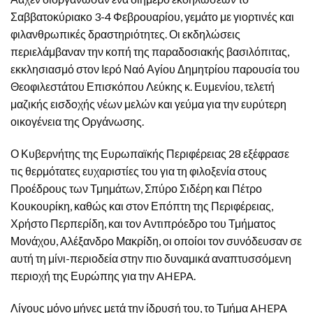
Σαββατοκύριακο 3-4 Φεβρουαρίου, γεμάτο με γιορτινές και
φιλανθρωπικές δραστηριότητες. Οι εκδηλώσεις
περιελάμβαναν την κοπή της παραδοσιακής βασιλόπιτας,
εκκλησιασμό στον Ιερό Ναό Αγίου Δημητρίου παρουσία του
Θεοφιλεστάτου Επισκόπου Λεύκης κ. Ευμενίου, τελετή
μαζικής εισδοχής νέων μελών και γεύμα για την ευρύτερη
οικογένεια της Οργάνωσης.
Ο Κυβερνήτης της Ευρωπαϊκής Περιφέρειας 28 εξέφρασε
τις θερμότατες ευχαριστίες του για τη φιλοξενία στους
Προέδρους των Τμημάτων, Σπύρο Σιδέρη και Πέτρο
Κουκουρίκη, καθώς και στον Επόπτη της Περιφέρειας,
Χρήστο Περπερίδη, και τον Αντιπρόεδρο του Τμήματος
Μονάχου, Αλέξανδρο Μακρίδη, οι οποίοι τον συνόδευσαν σε
αυτή τη μίνι-περιοδεία στην πιο δυναμικά αναπτυσσόμενη
περιοχή της Ευρώπης για την AHEPA.
Λίγους μόνο μήνες μετά την ίδρυσή του, το Τμήμα AHEPA