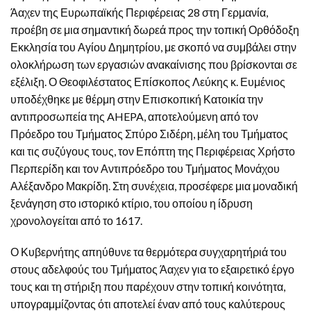
Άαχεν της Ευρωπαϊκής Περιφέρειας 28 στη Γερμανία,
προέβη σε μια σημαντική δωρεά προς την τοπική Ορθόδοξη
Εκκλησία του Αγίου Δημητρίου, με σκοπό να συμβάλει στην
ολοκλήρωση των εργασιών ανακαίνισης που βρίσκονται σε
εξέλιξη. Ο Θεοφιλέστατος Επίσκοπος Λεύκης κ. Ευμένιος
υποδέχθηκε με θέρμη στην Επισκοπική Κατοικία την
αντιπροσωπεία της AHEPA, αποτελούμενη από τον
Πρόεδρο του Τμήματος Σπύρο Σιδέρη, μέλη του Τμήματος
και τις συζύγους τους, τον Επόπτη της Περιφέρειας Χρήστο
Περπερίδη και τον Αντιπρόεδρο του Τμήματος Μονάχου
Αλέξανδρο Μακρίδη. Στη συνέχεια, προσέφερε μια μοναδική
ξενάγηση στο ιστορικό κτίριο, του οποίου η ίδρυση
χρονολογείται από το 1617.
Ο Κυβερνήτης απηύθυνε τα θερμότερα συγχαρητήριά του
στους αδελφούς του Τμήματος Άαχεν για το εξαιρετικό έργο
τους και τη στήριξη που παρέχουν στην τοπική κοινότητα,
υπογραμμίζοντας ότι αποτελεί έναν από τους καλύτερους