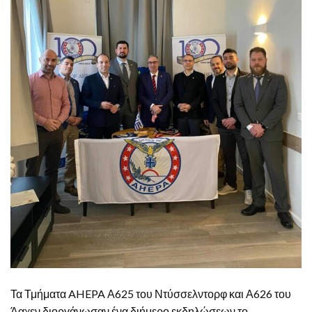
Τα Τμήματα AHEPA Α625 του Ντύσσελντορφ και Α626 του
Άαχεν διοργάνωσαν ένα διήμερο εκδηλώσεων το