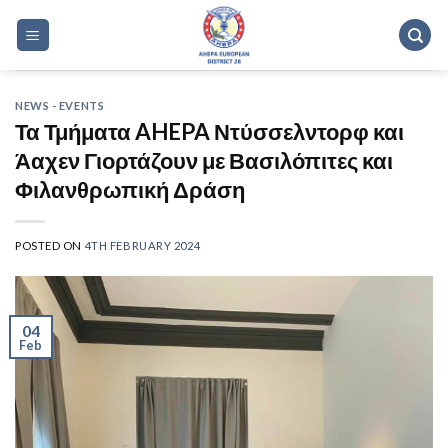
Skip
to
content
NEWS - EVENTS
Τα Τμήματα AHEPA Ντύσσελντορφ και
Άαχεν Γιορτάζουν με Βασιλόπιτες και
Φιλανθρωπική Δράση
POSTED ON
4TH FEBRUARY 2024
04
Feb