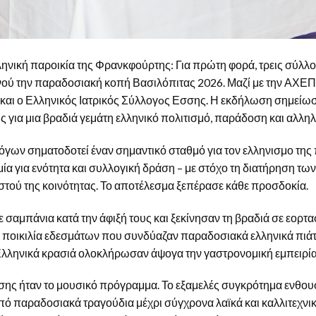
λληνική παροικία της Φρανκφούρτης: Για πρώτη φορά, τρεις σύλλο
νού την παραδοσιακή κοπή Βασιλόπιτας 2026. Μαζί με την ΑΧΕ
ι ο Ελληνικός Ιατρικός Σύλλογoς Εσσης. Η εκδήλωση σημείωσε
για μια βραδιά γεμάτη ελληνικό πολιτισμό, παράδοση και αλληλ
γων σηματοδοτεί έναν σημαντικό σταθμό για τον ελληνισμο της 
μία για ενότητα και συλλογική δράση – με στόχο τη διατήρηση τ
ιστού της κοινότητας. Το αποτέλεσμα ξεπέρασε κάθε προσδοκία.
 σαμπάνια κατά την άφιξή τους και ξεκίνησαν τη βραδιά σε εορτ
ποικιλία εδεσμάτων που συνδύαζαν παραδοσιακά ελληνικά πιάτα 
Ελληνικά κρασιά ολοκλήρωσαν άψογα την γαστρονομική εμπειρία
ς ήταν το μουσικό πρόγραμμα. Το εξαμελές συγκρότημα ενθουσί
πό παραδοσιακά τραγούδια μέχρι σύγχρονα λαϊκά και καλλιτεχνικ