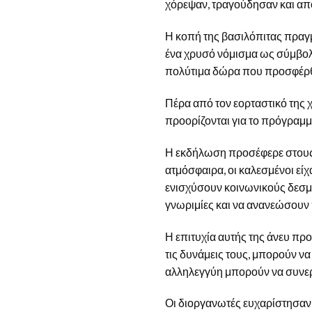
χόρεψαν, τραγούδησαν και απ
Η κοπή της βασιλόπιτας πραγμ
ένα χρυσό νόμισμα ως σύμβολο
πολύτιμα δώρα που προσφέρθη
Πέρα από τον εορταστικό της
προορίζονται για το πρόγραμμ
Η εκδήλωση προσέφερε στους 2
ατμόσφαιρα, οι καλεσμένοι εί
ενισχύσουν κοινωνικούς δεσμο
γνωριμίες και να ανανεώσουν π
Η επιτυχία αυτής της άνευ πρ
τις δυνάμεις τους, μπορούν ν
αλληλεγγύη μπορούν να συνερ
Οι διοργανωτές ευχαρίστησαν 