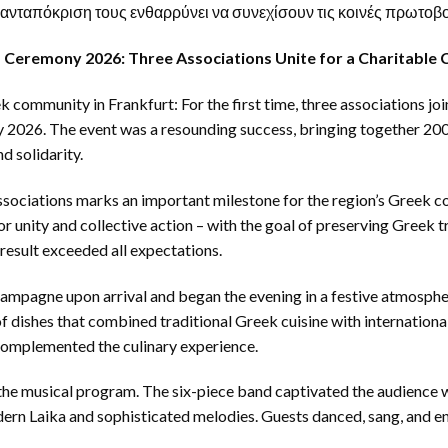
ή ανταπόκριση τους ενθαρρύνει να συνεχίσουν τις κοινές πρωτοβο
 Ceremony 2026: Three Associations Unite for a Charitable 
 community in Frankfurt: For the first time, three associations jo
y 2026. The event was a resounding success, bringing together 200 
d solidarity.
ssociations marks an important milestone for the region’s Greek c
for unity and collective action – with the goal of preserving Greek 
result exceeded all expectations.
mpagne upon arrival and began the evening in a festive atmosphe
of dishes that combined traditional Greek cuisine with internationa
complemented the culinary experience.
 the musical program. The six-piece band captivated the audience 
dern Laika and sophisticated melodies. Guests danced, sang, and