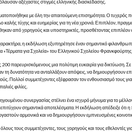
όλαυσαν αξέχαστες στιγμές ελληνικής διασκέδασης.
ατοποιήθηκε με όλη την απαιτούμενη επισημότητα. Ο τυχερός π
 καλής τύχης και ευημερίας για τη νέα χρονιά. Επιπλέον, πρα
καν από χορηγούς και υποστηρικτές, προσθέτοντας επιπλέον α
 χαρακτήρα, η εκδήλωση εξυπηρέτησε έναν σημαντικό φιλανθρωπ
α «Τέρματα για Σχολεία» του Ελληνικού Σχολείου Φρανκφούρτης
00 παρευρισκόμενους μια πολύτιμη ευκαιρία για δικτύωση. Σε 
χαν τη δυνατότητα να ανταλλάξουν απόψεις, να δημιουργήσουν επ
ύς. Πολλοί συμμετέχοντες εξέφρασαν τον ενθουσιασμό τους για 
αλιές φιλίες.
οηγουμένου συνεργασίας στέλνει ένα ισχυρό μήνυμα για το μέλλο
α επιτύχουν σημαντικά αποτελέσματα. Η εκδήλωση απέδειξε ότι η 
γαστούν αρμονικά και να δημιουργήσουν εμπνευσμένες κοινοτικ
όλους τους συμμετέχοντες, τους χορηγούς και τους εθελοντές γι