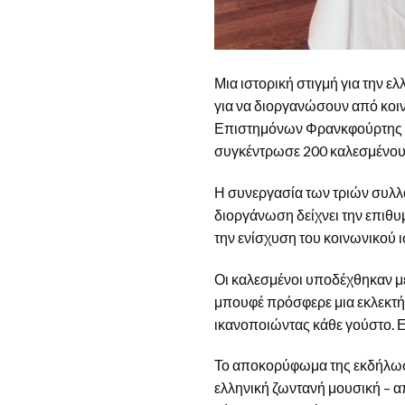
Μια ιστορική στιγμή για την ε
για να διοργανώσουν από κοι
Επιστημόνων Φρανκφούρτης κα
συγκέντρωσε 200 καλεσμένους 
Η συνεργασία των τριών συλλό
διοργάνωση δείχνει την επιθυ
την ενίσχυση του κοινωνικού 
Οι καλεσμένοι υποδέχθηκαν με
μπουφέ πρόσφερε μια εκλεκτή 
ικανοποιώντας κάθε γούστο. 
Το αποκορύφωμα της εκδήλωση
ελληνική ζωντανή μουσική – α