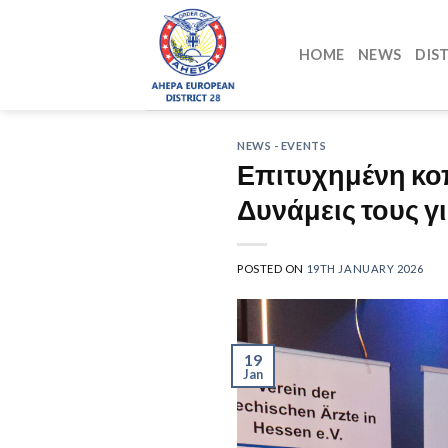
Skip
to
HOME
NEWS
DIS
content
NEWS - EVENTS
Επιτυχημένη κοπ
Δυνάμεις τους 
POSTED ON
19TH JANUARY 2026
19
Jan